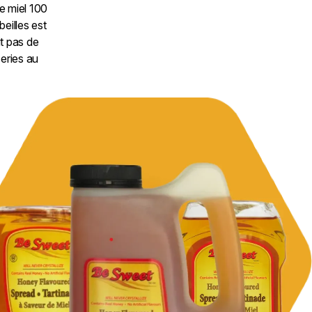
de miel 100
eilles est
it pas de
ceries
au