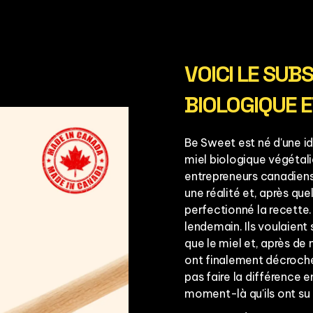
VOICI LE SUB
BIOLOGIQUE E
Be Sweet est né d'une idé
miel biologique végétalie
entrepreneurs canadiens 
une réalité et, après que
perfectionné la recette. 
lendemain. Ils voulaient
que le miel et, après de 
ont finalement décroché
pas faire la différence e
moment-là qu'ils ont su 