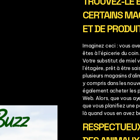
TROUVEZ-LE E
CERTAINS MA
ET DE PRODUI
Imaginez ceci : vous av
êtes à l'épicerie du coin.
Votre substitut de miel 
l'étagère, prêt à être s
plusieurs magasins d'al
y compris dans les nou
également acheter les pr
Web. Alors, que vous aye
que vous planifiez une p
là quand vous en avez b
RESPECTUEUX