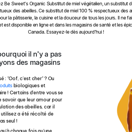
z Be Sweet's Organic
Substitut de miel végétalien, un substitut 
ueux des abeilles.
Ce substitut de miel 100 % respectueux des ab
pour la pâtisserie, la cuisine et la douceur de tous les jours. Il ne fa
et est
disponible en ligne et dans les magasins de santé et les épi
Canada. Essayez-le dès aujourd'hui !
urquoi il n'y a pas
rayons des magasins
é : "Oof, c'est cher" ? Ou
oduits
biologiques et
aire ! Certains d'entre vous se
 savoir que leur amour pour
lation des abeilles, car il
 utilisez a été récolté de
s seul !
 qu'à chaque fois qu'une