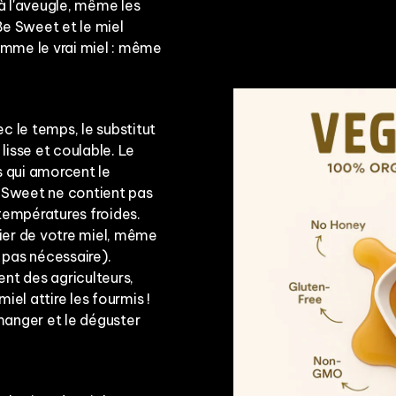
 à l'aveugle, même les
Be Sweet et le miel
 comme le vrai miel : même
ec le temps, le substitut
isse et coulable. Le
es qui amorcent le
 Sweet ne contient pas
 températures froides.
cier de votre miel, même
t pas nécessaire).
nt des agriculteurs,
miel attire les fourmis !
anger et le déguster