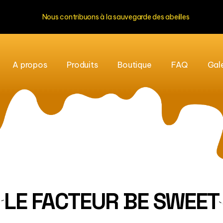
Nous contribuons à la sauvegarde des abeilles
A propos
Produits
Boutique
FAQ
Gal
LE FACTEUR BE SWEET